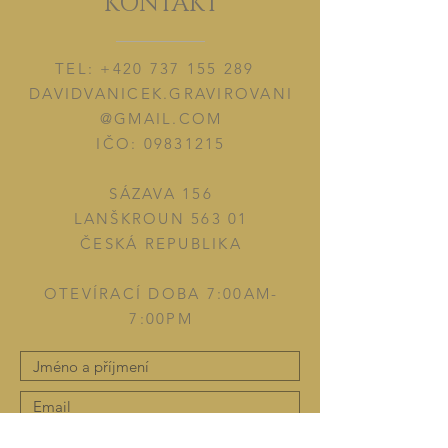
KONTAKT
TEL:
+420 737 155 289
DAVIDVANICEK.GRAVIROVANI
@GMAIL.COM
IČO:
09831215
SÁZAVA 156
LANŠKROUN 563 01
ČESKÁ REPUBLIKA
OTEVÍRACÍ DOBA 7:00AM-
7:00PM