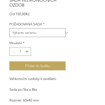
SADA VELIKONOČNÍCH
OZDOB
Zvýhodněná
Od
150,00Kč
cena
POŽADOVANÁ SADA
*
Množství
*
Přidat do košíku
Velikonoční ozdoby k zavěšení.
Sada po 5ks a 8ks.
Rozměr: 60x40 mm