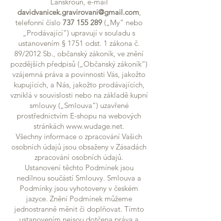
Lanškroun, e-mail
davidvanicek.gravirovani@gmail.com
,
telefonní číslo
737 155 289
(„My” nebo
„Prodávající”) upravují v souladu s
ustanovením § 1751 odst. 1 zákona č.
89/2012 Sb., občanský zákoník, ve znění
pozdějších předpisů („Občanský zákoník“)
vzájemná práva a povinnosti Vás, jakožto
kupujících, a Nás, jakožto prodávajících,
vzniklá v souvislosti nebo na základě kupní
smlouvy („Smlouva“) uzavřené
prostřednictvím E-shopu na webových
stránkách
www.wudage.net
.
Všechny informace o zpracování Vašich
osobních údajů jsou obsaženy v Zásadách
zpracování osobních údajů.
Ustanovení těchto Podmínek jsou
nedílnou součástí Smlouvy. Smlouva a
Podmínky jsou vyhotoveny v českém
jazyce. Znění Podmínek můžeme
jednostranně měnit či doplňovat. Tímto
ustanovením nejsou dotčena práva a