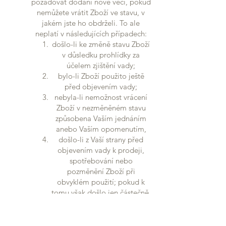
požadovat dodání nové věci, pokud
nemůžete vrátit Zboží ve stavu, v
jakém jste ho obdrželi. To ale
neplatí v následujících případech:
došlo-li ke změně stavu Zboží
v důsledku prohlídky za
účelem zjištění vady;
bylo-li Zboží použito ještě
před objevením vady;
nebyla-li nemožnost vrácení
Zboží v nezměněném stavu
způsobena Vaším jednáním
anebo Vaším opomenutím,
došlo-li z Vaší strany před
objevením vady k prodeji,
spotřebování nebo
pozměnění Zboží při
obvyklém použití; pokud k
tomu však došlo jen částečně,
je Vaší povinností tu část
Zboží, kterou vrátit lze a v
takovém případě Vám nebude