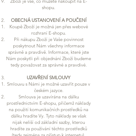
Zboží je vše, co můžete nakoupit na E-
shopu.
OBECNÁ USTANOVENÍ A POUČENÍ
Koupě Zboží je možná jen přes webové
rozhraní E-shopu.
Při nákupu Zboží je Vaše povinnost
poskytnout Nám všechny informace
správně a pravdivě. Informace, které jste
Nám poskytli při objednání Zboží budeme
tedy považovat za správné a pravdivé.
UZAVŘENÍ SMLOUVY
Smlouvu s Námi je možné uzavřít pouze v
českém jazyce.
Smlouva je uzavírána na dálku
prostřednictvím E-shopu, přičemž náklady
na použití komunikačních prostředků na
dálku hradíte Vy. Tyto náklady se však
nijak neliší od základní sazby, kterou
hradíte za používání těchto prostředků
(tedy zejména za přístup k internetu),