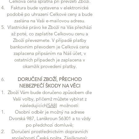
Celková cena splatná při převzetí Zboží.
Faktura bude vystavena v elektronické
podobě po uhrazení Celkové ceny a bude
zaslána na Vaši e-mailovou adresu.
Vlastnické právo ke Zboží na Vás přechází
až poté, co zaplatíte Celkovou cenu a
Zboží převezmete. V případě platby
bankovním převodem je Celková cena
zaplacena připsáním na Náš účet, v
ostatních případech je zaplacena v
okamžik provedení platby.
DORUČENÍ ZBOŽÍ, PŘECHOD
NEBEZPEČÍ ŠKODY NA VĚCI
Zboží Vám bude doručeno způsobem dle
Vaší volby, přičemž můžete vybírat z
následujících
[SA8]
možností:
Osobní odběr je možný na adrese
Dvorská 987, Lanškroun 56301 a to vždy
po předchozí domluvě;
Doručení prostřednictvím dopravních
společností Česká pošta, Zásilkovna);