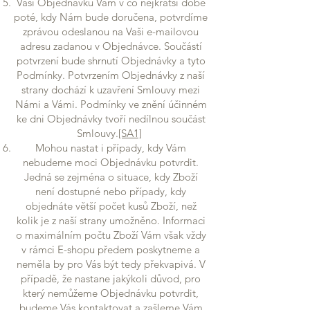
Vaši Objednávku Vám v co nejkratší době
poté, kdy Nám bude doručena, potvrdíme
zprávou odeslanou na Vaši e-mailovou
adresu zadanou v Objednávce. Součástí
potvrzení bude shrnutí Objednávky a tyto
Podmínky. Potvrzením Objednávky z naší
strany dochází k uzavření Smlouvy mezi
Námi a Vámi. Podmínky ve znění účinném
ke dni Objednávky tvoří nedílnou součást
Smlouvy.
[SA1]
Mohou nastat i případy, kdy Vám
nebudeme moci Objednávku potvrdit.
Jedná se zejména o situace, kdy Zboží
není dostupné nebo případy, kdy
objednáte větší počet kusů Zboží, než
kolik je z naší strany umožněno. Informaci
o maximálním počtu Zboží Vám však vždy
v rámci E-shopu předem poskytneme a
neměla by pro Vás být tedy překvapivá. V
případě, že nastane jakýkoli důvod, pro
který nemůžeme Objednávku potvrdit,
budeme Vás kontaktovat a zašleme Vám