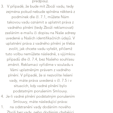
předpisů).
V případě, že bude mít Zboží vadu, tedy
zejména pokud nebude splněna některá z
podmínek dle čl. 7.1, můžete Nám
takovou vadu oznámit a uplatnit práva z
vadného plnění (tedy Zboží reklamovat)
zasláním e-mailu či dopisu na Naše adresy
uvedené u Našich identifikačních údajů. V
uplatnění práva z vadného plnění je třeba
zvolit, jak chcete vadu vyřešit, přičemž
tuto volbu nemůžete následně, s výjimkou
případů dle čl. 7.4, bez Našeho souhlasu
změnit. Reklamaci vyřídíme v souladu s
Vámi uplatněným právem z vadného
plnění. V případě, že si nezvolíte řešení
vady, máte práva uvedená v čl. 7.5 i v
situacích, kdy vadné plnění bylo
podstatným porušením Smlouvy.
Je-li vadné plnění podstatným porušením
Smlouvy, máte následující práva:
na odstranění vady dodáním nového
Zboží bez vady, nebo dodáním chybějící