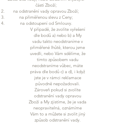
části Zboží;
na odstranění vady opravou Zboží;
na přiměřenou slevu z Ceny;
na odstoupení od Smlouvy.
V případě, že zvolíte vyřešení
dle bodů a) nebo b) a My
vadu takto neodstraníme v
přiměřené lhůtě, kterou jsme
uvedli, nebo Vám sdělíme, že
tímto způsobem vadu
neodstraníme vůbec, máte
práva dle bodů c) a d), i když
jste je v rámci reklamace
původně nepožadovali.
Zároveň pokud si zvolíte
odstranění vady opravou
Zboží a My zjistíme, že je vada
neopravitelná, oznámíme
Vám to a můžete si zvolit jiný
způsob odstranění vady.