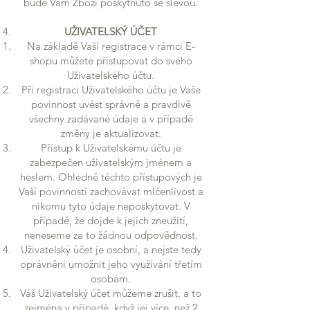
bude Vám Zboží poskytnuto se slevou.
UŽIVATELSKÝ ÚČET
Na základě Vaší registrace v rámci E-
shopu můžete přistupovat do svého
Uživatelského účtu.
Při registraci Uživatelského účtu je Vaše
povinnost uvést správně a pravdivě
všechny zadávané údaje a v případě
změny je aktualizovat.
Přístup k Uživatelskému účtu je
zabezpečen uživatelským jménem a
heslem. Ohledně těchto přístupových je
Vaší povinností zachovávat mlčenlivost a
nikomu tyto údaje neposkytovat. V
případě, že dojde k jejich zneužití,
neneseme za to žádnou odpovědnost.
Uživatelský účet je osobní, a nejste tedy
oprávněni umožnit jeho využívání třetím
osobám.
Váš Uživatelský účet můžeme zrušit, a to
zejména v případě, když jej více, než 2