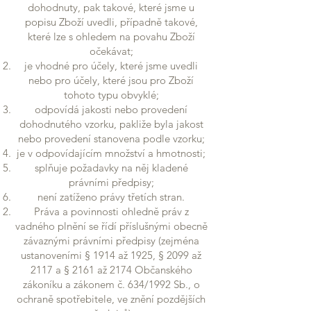
dohodnuty, pak takové, které jsme u
popisu Zboží uvedli, případně takové,
které lze s ohledem na povahu Zboží
očekávat;
je vhodné pro účely, které jsme uvedli
nebo pro účely, které jsou pro Zboží
tohoto typu obvyklé;
odpovídá jakosti nebo provedení
dohodnutého vzorku, pakliže byla jakost
nebo provedení stanovena podle vzorku;
je v odpovídajícím množství a hmotnosti;
splňuje požadavky na něj kladené
právními předpisy;
není zatíženo právy třetích stran.
Práva a povinnosti ohledně práv z
vadného plnění se řídí příslušnými obecně
závaznými právními předpisy (zejména
ustanoveními § 1914 až 1925, § 2099 až
2117 a § 2161 až 2174 Občanského
zákoníku a zákonem č. 634/1992 Sb., o
ochraně spotřebitele, ve znění pozdějších