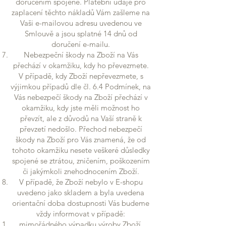
doručením spojené. Platební údaje pro
zaplacení těchto nákladů Vám zašleme na
Vaši e-mailovou adresu uvedenou ve
Smlouvě a jsou splatné 14 dnů od
doručení e-mailu.
Nebezpeční škody na Zboží na Vás
přechází v okamžiku, kdy ho převezmete.
V případě, kdy Zboží nepřevezmete, s
výjimkou případů dle čl. 6.4 Podmínek, na
Vás nebezpečí škody na Zboží přechází v
okamžiku, kdy jste měli možnost ho
převzít, ale z důvodů na Vaší straně k
převzetí nedošlo. Přechod nebezpečí
škody na Zboží pro Vás znamená, že od
tohoto okamžiku nesete veškeré důsledky
spojené se ztrátou, zničením, poškozením
či jakýmkoli znehodnocením Zboží.
V případě, že Zboží nebylo v E-shopu
uvedeno jako skladem a byla uvedena
orientační doba dostupnosti Vás budeme
vždy informovat v případě:
mimořádného výpadku výroby Zboží,