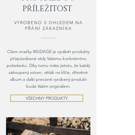
PŘÍLEŽITOST
VYROBENO S OHLEDEM NA
PŘÁNÍ ZÁKAZNÍKA
Cílem značky WUDAGE je vyrábět produkty
přizpůsobené vždy Vašemu konkrétnímu
požadavku. Díky tomu máte jistotu, že každý
zakoupený svícen, věšák na klíče, dřevěné
album a další precizně vyrobený produkt
bude Vaším originálem.
VŠECHNY PRODUKTY