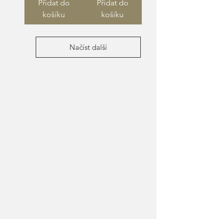
Přidat do
Přidat do
košíku
košíku
Načíst další