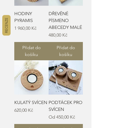
HODINY
DŘEVĚNÉ
RECENZE
PYRAMIS
PÍSMENO
ABECEDY MALÉ
Cena
1 960,00 Kč
Cena
480,00 Kč
Přidat do
Přidat do
košíku
košíku
KULATÝ SVÍCEN
PODTÁCEK PRO
SVÍCEN
Cena
620,00 Kč
Zvýhodněná cena
Od
450,00 Kč