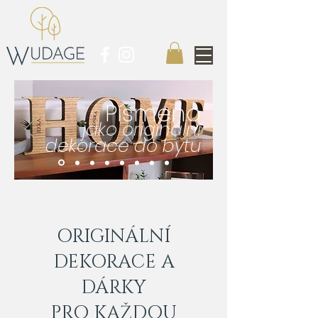
Písmeno
jako originální
dekorace do bytu
ORIGINÁLNÍ
DEKORACE A
DÁRKY
PRO KAŽDOU