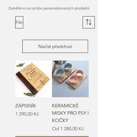
Zaměřeno na výrobu personalizovaných produktů
Filtr
Načíst předchozí
ZÁPISNÍK
KERAMICKÉ
MISKY PRO PSY I
Cena
1 290,00 Kč
KOČKY
Zvýhodněná cena
Od
1 280,00 Kč