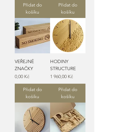
Přidat do
Přidat do
košíku
košíku
VEŘEJNÉ
HODINY
ZNAČKY
STRUCTURE
Cena
Cena
0,00 Kč
1 960,00 Kč
Přidat do
Přidat do
košíku
košíku