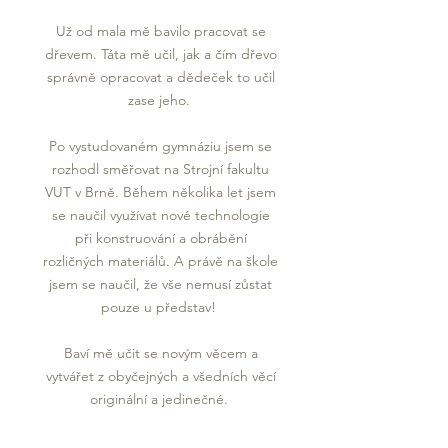
Už od mala mě bavilo pracovat se
dřevem. Táta mě učil, jak a čím dřevo
správně opracovat a dědeček to učil
zase jeho.
Po vystudovaném gymnáziu jsem se
rozhodl směřovat na Strojní fakultu
VUT v Brně. Během několika let jsem
se naučil využívat nové technologie
při konstruování a obrábění
rozličných materiálů. A právě na škole
jsem se naučil, že vše nemusí zůstat
pouze u představ!
Baví mě učit se novým věcem a
vytvářet z obyčejných a všedních věcí
originální a jedinečné.