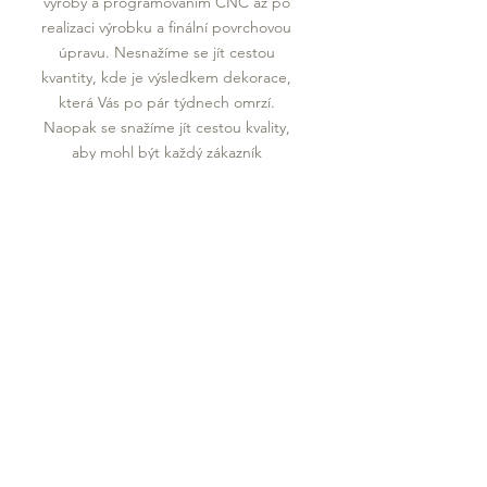
výroby a programováním CNC až po
realizaci výrobku a finální povrchovou
úpravu. Nesnažíme se jít cestou
kvantity, kde je výsledkem dekorace,
která Vás po pár týdnech omrzí.
Naopak se snažíme jít cestou kvality,
aby mohl být každý zákazník
maximálne spokojen.
Zakázková výroba je sice složitá práce
náročná na čas, ale výsledkem je vždy
originální produkt, který se stane
součástí Vašeho života nebo domova.