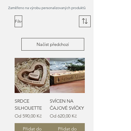
Zaměřeno na výrobu personalizovaných produktů
Filtr
Načíst předchozí
SRDCE
SVÍCEN NA
SILHOUETTE
ČAJOVÉ SVÍČKY
Zvýhodněná cena
Zvýhodněná cena
Od
590,00 Kč
Od
620,00 Kč
Přidat do
Přidat do