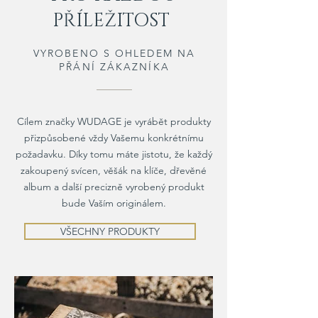
PŘÍLEŽITOST
VYROBENO S OHLEDEM NA
PŘÁNÍ ZÁKAZNÍKA
Cílem značky WUDAGE je vyrábět produkty
přizpůsobené vždy Vašemu konkrétnímu
požadavku. Díky tomu máte jistotu, že každý
zakoupený svícen, věšák na klíče, dřevěné
album a další precizně vyrobený produkt
bude Vaším originálem.
VŠECHNY PRODUKTY