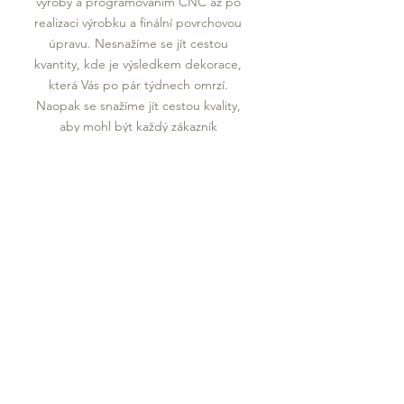
výroby a programováním CNC až po
realizaci výrobku a finální povrchovou
úpravu. Nesnažíme se jít cestou
kvantity, kde je výsledkem dekorace,
která Vás po pár týdnech omrzí.
Naopak se snažíme jít cestou kvality,
aby mohl být každý zákazník
maximálne spokojen.
Zakázková výroba je sice složitá práce
náročná na čas, ale výsledkem je vždy
originální produkt, který se stane
součástí Vašeho života nebo domova.