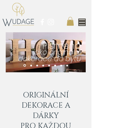
Písmeno
jako originální
dekorace do bytu
ORIGINÁLNÍ
DEKORACE A
DÁRKY
PRO KAŽDOU