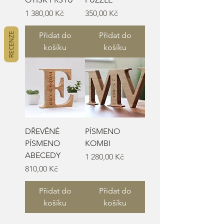
Cena
Cena
1 380,00 Kč
350,00 Kč
RECENZE
Přidat do
Přidat do
košíku
košíku
DŘEVĚNÉ
PÍSMENO
PÍSMENO
KOMBI
ABECEDY
Cena
1 280,00 Kč
Cena
810,00 Kč
Přidat do
Přidat do
košíku
košíku