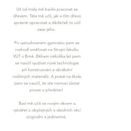
Už od mala mě bavilo pracovat se
dřevem. Táta mě učil, jak a čím dřevo
správně opracovat a dědeček to učil
zase jeho.
Po vystudovaném gymnáziu jsem se
rozhodl směřovat na Strojní fakultu
VUT v Brně. Během několika let jsem
se naučil využívat nové technologie
při konstruování a obrábění
rozličných materiálů. A právě na škole
jsem se naučil, že vše nemusí zůstat
pouze u představ!
Baví mě učit se novým věcem a
vytvářet z obyčejných a všedních věcí
originální a jedinečné.